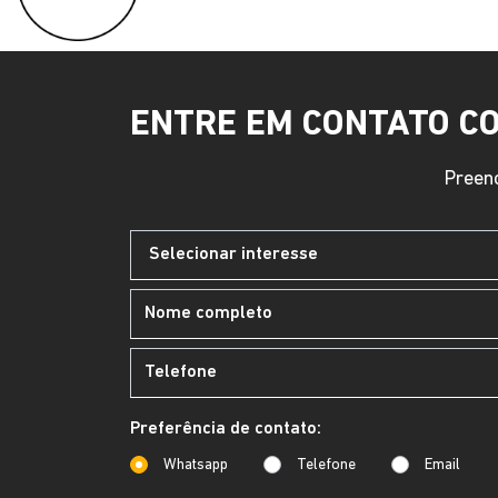
FELICE PELOTAS
HOR
FELICE SANTA MARIA
Sho
Segun
FELICE SANTA ROSA
das 
Terç
às 1
Sába
M