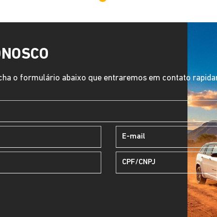
(53) 99971-0202
(53) 3036-9536
ÁRIOS DE FUNCIONAMENTO
wroom
da, quarta, quinta e sexta,
8h às 12h | 13h30 às 18h10
a, das 8h30 às 12h | 13h30
8h10
do, das 9h às 17h.
ais informações sobre essa loja