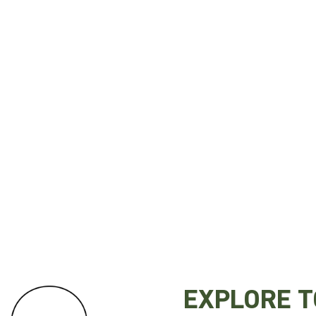
Preferência de contato:
Whatsapp
Telefone
Email
Li e aceito a
Política de Privacidade
e concordo em re
ENTRAR EM CONTATO