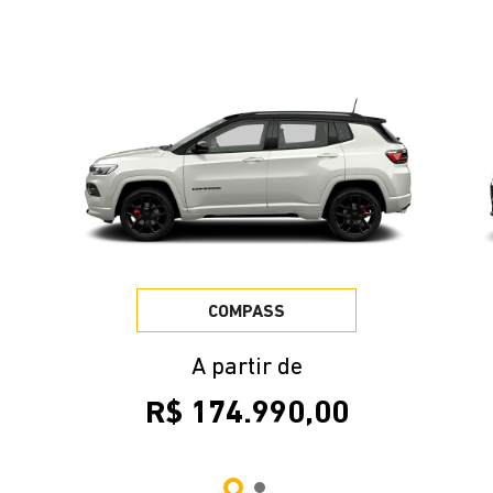
SSIONÁRIAS
ocê e venha nos visitar.
ice Rio Grande
ereço
da Itália, 1230 - Vila Bernardeth
Grande - Rio Grande do Sul
Como chegar
al
Geral