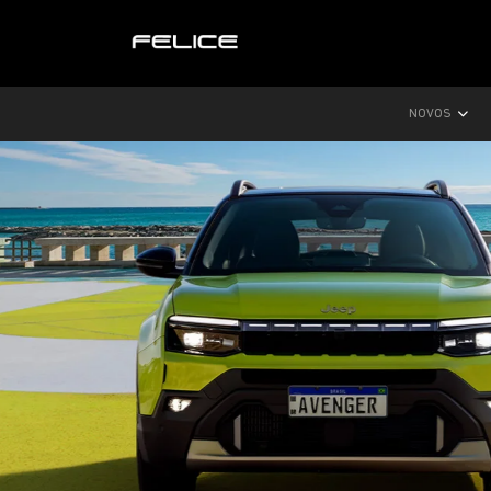
NOVOS
templates.template-01.components.carousel.text