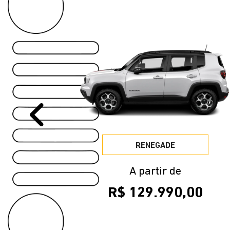
VISITE NOSSAS CONCE
Selecione a concessionária mais próxima a v
Fel
FELICE IJUÍ
End
Aveni
Rio 
FELICE RIO GRANDE
FELICE PASSO FUNDO
Ger