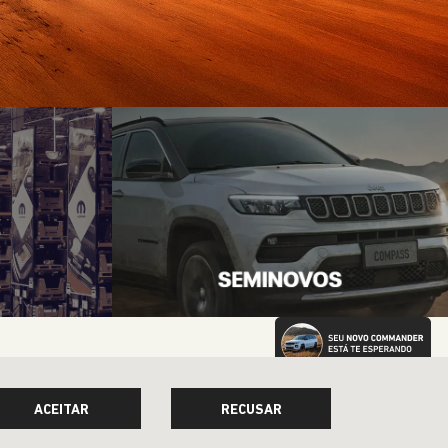
Acessórios e peças
Garantia
Institucional
Quem somos
Contato
Trabalhe conosco
Política de privacidade
Programa de Compliance
Blog
Comparativo
ACEITAR
RECUSAR