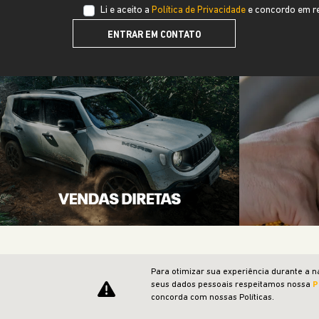
FELICE AUTOMOVEIS LTDA
CNPJ: 91.525.790/0026-32
Desacelere. Seu bem maior é a vida.
Para otimizar sua experiência durante a n
seus dados pessoais respeitamos nossa
P
concorda com nossas Políticas.