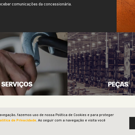
Novos
Locadora
Renegade
Taxista e Motorista de App
Compass
Jeep Acessível
Commander
Soluções financeiras
Wrangler
Simulador de Financiamento
Gladiator
Consórcio
Vendas diretas
Seguro
CNPJ e microempresário
Seminovos
Produtor rural
Pós-vendas
Governo
Serviços e revisões
avegação, fazemos uso de nossa Política de Cookies e para proteger
olítica de Privacidade
. Ao seguir com a navegação e visita você
Desenvolvido pela DEALERSPACE ® Direitos Reservados.