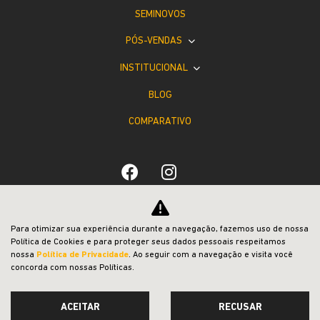
SEMINOVOS
PÓS-VENDAS
INSTITUCIONAL
BLOG
COMPARATIVO
Desacelere. Seu bem maior é a vida.
Para otimizar sua experiência durante a navegação, fazemos uso de nossa
Política de Cookies e para proteger seus dados pessoais respeitamos
nossa
Política de Privacidade
. Ao seguir com a navegação e visita você
concorda com nossas Políticas.
ACEITAR
RECUSAR
Desenvolvido pela DEALERSPACE ® Direitos Reservados.