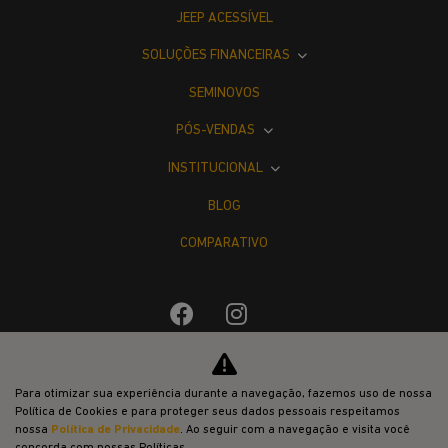
JEEP ACESSÍVEL
SOLUÇÕES FINANCEIRAS
SEMINOVOS
PÓS-VENDAS
INSTITUCIONAL
BLOG
COMPARATIVO
Desacelere. Seu bem maior é a vida.
Para otimizar sua experiência durante a navegação, fazemos uso de nossa
Política de Cookies e para proteger seus dados pessoais respeitamos
nossa
Política de Privacidade
. Ao seguir com a navegação e visita você