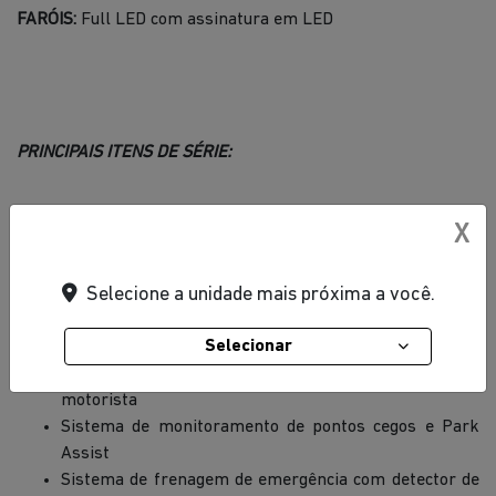
FARÓIS:
Full LED com assinatura em LED
PRINCIPAIS ITENS DE SÉRIE:
X
Acendimento automático dos faróis
Apple Carplay e Android Auto sem fio
Selecione a unidade mais próxima a você.
Bancos em couro e revestimento interno em preto
Sensor de chuva e sensor de estacionamento traseiro
Selecionar
Central multimídia de 10,1" com navegação GPS
Retrovisor eletrocrômico e banco elétrico para o
motorista
Sistema de monitoramento de pontos cegos e Park
Assist
Sistema de frenagem de emergência com detector de