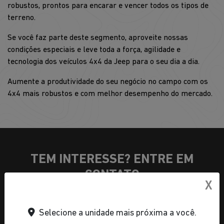
robustos, prontos para encarar e vencer todos os tipos de
terreno.
Se você faz parte deste segmento, aproveite nossas
condições especiais e leve toda a força, agilidade e
tecnologia dos veículos 4x4 da Jeep para o seu dia a dia.
Aumente a produtividade do seu negócio no campo com os
4x4 mais robustos e com melhor desempenho do mercado.
TEM INTERESSE? ENTRE EM
CONTATO
X
Selecione a unidade mais próxima a você.
1. Seus dados