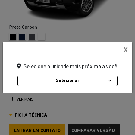
Preto Carbon
Ar-condicionado digital dual zone
X
Central multimídia de 10,1"
Selecione a unidade mais próxima a você.
Para-sol Iluminado
Porta-luvas iluminado
Selecionar
Quadro de instrumentos de alta resolução TFT de 7",
personalizável
VER MAIS
FICHA TÉCNICA
ENTRAR EM CONTATO
COMPARAR VERSÃO