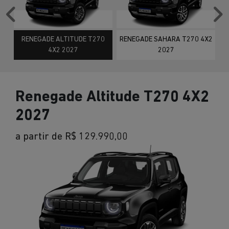
Anterior
P
RENEGADE ALTITUDE T270
RENEGADE SAHARA T270 4X2
4X2 2027
2027
Renegade Altitude T270 4X2
2027
a partir de R$ 129.990,00