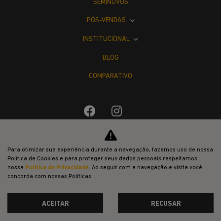
SEMINOVOS
PÓS-VENDAS
INSTITUCIONAL
BLOG
COMPARATIVO
Desacelere. Seu bem maior é a vida.
Para otimizar sua experiência durante a navegação, fazemos uso de nossa
Política de Cookies e para proteger seus dados pessoais respeitamos
nossa
Política de Privacidade
. Ao seguir com a navegação e visita você
concorda com nossas Políticas.
ACEITAR
RECUSAR
Desenvolvido pela DEALERSPACE ® Direitos Reservados.