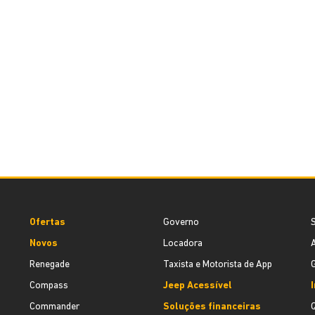
Ofertas
Governo
S
Novos
Locadora
A
Renegade
Taxista e Motorista de App
G
Compass
Jeep Acessível
I
Commander
Soluções financeiras