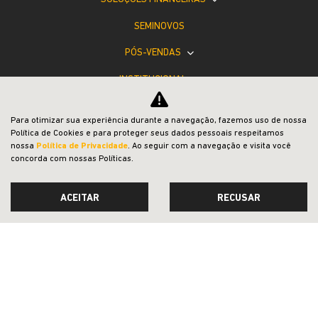
SEMINOVOS
PÓS-VENDAS
INSTITUCIONAL
BLOG
Para otimizar sua experiência durante a navegação, fazemos uso de nossa
COMPARATIVO
Política de Cookies e para proteger seus dados pessoais respeitamos
nossa
Política de Privacidade
. Ao seguir com a navegação e visita você
concorda com nossas Políticas.
ACEITAR
RECUSAR
Desacelere. Seu bem maior é a vida.