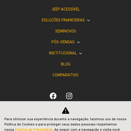
JEEP ACESSÍVEL
SOLUÇÕES FINANCEIRAS
SEMINOVOS
PÓS-VENDAS
INSTITUCIONAL
BLOG
COMPARATIVO
Desacelere. Seu bem maior é a vida.
Para otimizar sua experiência durante a navegação, fazemos uso de nossa
Política de Cookies e para proteger seus dados pessoais respeitamos
nossa
Política de Privacidade
. Ao seguir com a navegação e visita você