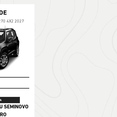
DE
270 4X2 2027
A
ERO