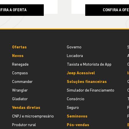
FIRA A OFERTA
CONFIRA A OF
Ofertas
Governo
S
Novos
Locadora
A
Renegade
Taxista e Motorista de App
G
Compass
Jeep Acessível
I
Commander
Soluções financeiras
Wrangler
Simulador de Financiamento
Gladiator
Consórcio
Vendas diretas
Seguro
P
CNPJ e microempresário
Seminovos
Produtor rural
Pós-vendas