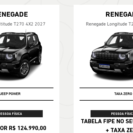
ENEGADE
RENEGA
titude T270 4X2 2027
Renegade Longitude T
JEEP POWER
TAXA ZERO
TABELA FIPE
PESSOA FÍSICA
PESSOA FÍSIC
TABELA FIPE NO SEU SEMINOVO
OR R$ 124.990,00
+ TAXA Z