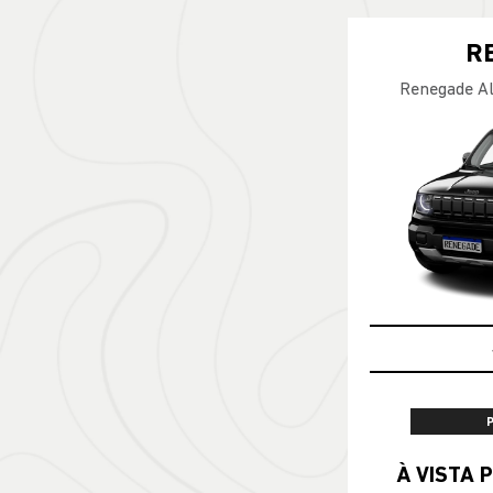
R
Renegade Al
À VISTA P