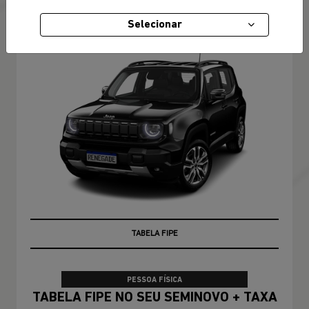
RENEGADE
Selecionar
Renegade Longitude T270 4X2 2027
TABELA FIPE
PESSOA FÍSICA
TABELA FIPE NO SEU SEMINOVO + TAXA