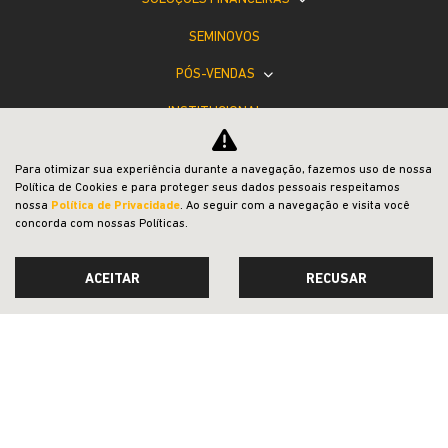
SEMINOVOS
PÓS-VENDAS
INSTITUCIONAL
BLOG
Para otimizar sua experiência durante a navegação, fazemos uso de nossa
COMPARATIVO
Política de Cookies e para proteger seus dados pessoais respeitamos
nossa
Política de Privacidade
. Ao seguir com a navegação e visita você
concorda com nossas Políticas.
ACEITAR
RECUSAR
Desacelere. Seu bem maior é a vida.