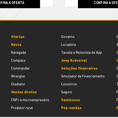
FIRA A OFERTA
CONFIRA A OF
Ofertas
Governo
S
Novos
Locadora
A
Renegade
Taxista e Motorista de App
G
Compass
Jeep Acessível
I
Commander
Soluções financeiras
Wrangler
Simulador de Financiamento
Gladiator
Consórcio
Vendas diretas
Seguro
P
CNPJ e microempresário
Seminovos
Produtor rural
Pós-vendas