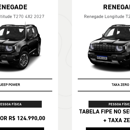
ENEGADE
RENEGA
titude T270 4X2 2027
Renegade Longitude T
JEEP POWER
TAXA ZERO
PESSOA FÍSICA
PESSOA FÍSIC
TABELA FIPE NO SEU SEMINOVO
OR R$ 124.990,00
+ TAXA Z