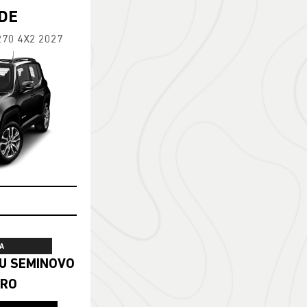
DE
270 4X2 2027
A
ERO