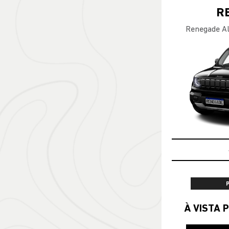
R
Renegade Al
À VISTA P