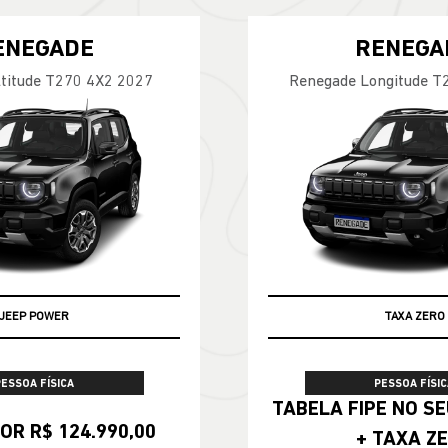
ENEGADE
RENEGA
titude T270 4X2 2027
Renegade Longitude T
JEEP POWER
TAXA ZERO
PESSOA FÍSICA
PESSOA FÍSIC
TABELA FIPE NO SEU SEMINOVO
OR R$ 124.990,00
+ TAXA Z