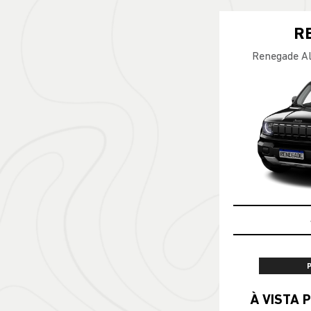
R
Renegade Al
À VISTA P