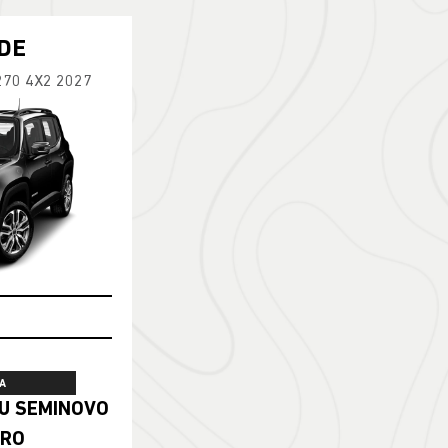
DE
270 4X2 2027
A
ERO