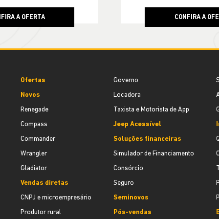
FIRA A OFERTA
CONFIRA A OF
Ofertas
Governo
S
Novos
Locadora
A
Renegade
Taxista e Motorista de App
G
Compass
Jeep Acessível
I
Commander
Soluções financeiras
Wrangler
Simulador de Financiamento
Gladiator
Consórcio
Vendas diretas
Seguro
P
CNPJ e microempresário
Seminovos
Produtor rural
Pós-vendas