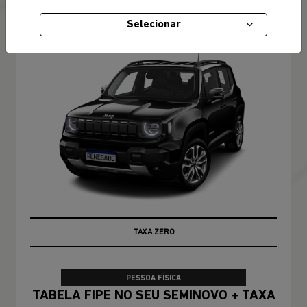
RENEGADE
Selecionar
Renegade Longitude T270 4X2 2027
TAXA ZERO
PESSOA FÍSICA
TABELA FIPE NO SEU SEMINOVO + TAXA