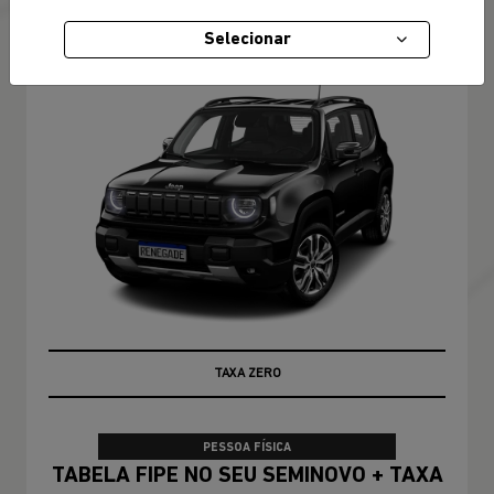
RENEGADE
Selecionar
Renegade Longitude T270 4X2 2027
TAXA ZERO
PESSOA FÍSICA
TABELA FIPE NO SEU SEMINOVO + TAXA