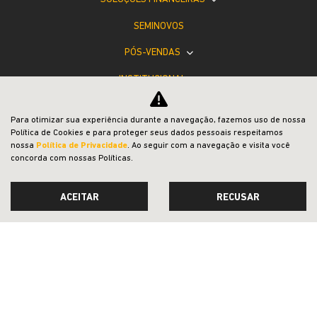
SEMINOVOS
PÓS-VENDAS
INSTITUCIONAL
BLOG
Para otimizar sua experiência durante a navegação, fazemos uso de nossa
COMPARATIVO
Política de Cookies e para proteger seus dados pessoais respeitamos
nossa
Política de Privacidade
. Ao seguir com a navegação e visita você
concorda com nossas Políticas.
ACEITAR
RECUSAR
Desacelere. Seu bem maior é a vida.