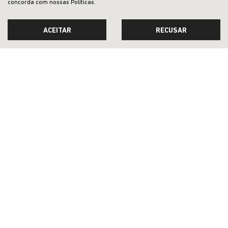
concorda com nossas Políticas.
SEMINOVOS
ACEITAR
RECUSAR
PÓS-VENDAS
INSTITUCIONAL
BLOG
COMPARATIVO
Desacelere. Seu bem maior é a vida.