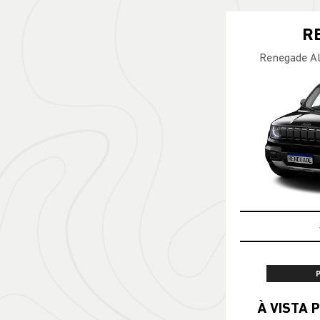
R
Renegade Al
À VISTA P