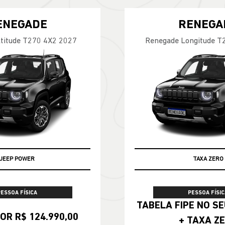
ENEGADE
RENEGA
titude T270 4X2 2027
Renegade Longitude T
JEEP POWER
TABELA FIPE
TAXA ZERO
PESSOA FÍSICA
PESSOA FÍSIC
TABELA FIPE NO SEU SEMINOVO
OR R$ 124.990,00
+ TAXA Z