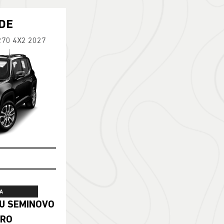
DE
270 4X2 2027
A
ERO