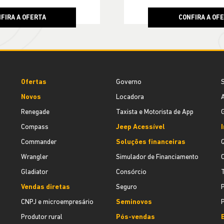
FIRA A OFERTA
CONFIRA A OF
Ofertas
Governo
S
Novos
Locadora
A
Renegade
Taxista e Motorista de App
G
Compass
Jeep Acessível
I
Commander
Soluções financeiras
Wrangler
Simulador de Financiamento
Gladiator
Consórcio
Vendas diretas
Seguro
P
CNPJ e microempresário
Seminovos
Produtor rural
Pós-vendas