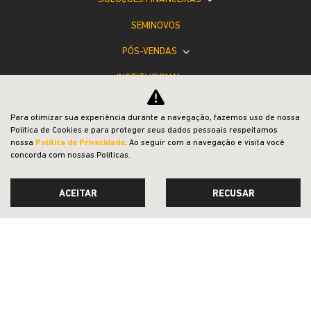
SEMINOVOS
PÓS-VENDAS
INSTITUCIONAL
BLOG
Para otimizar sua experiência durante a navegação, fazemos uso de nossa
COMPARATIVO
Política de Cookies e para proteger seus dados pessoais respeitamos
nossa
Política de Privacidade
. Ao seguir com a navegação e visita você
concorda com nossas Políticas.
ACEITAR
RECUSAR
Desacelere. Seu bem maior é a vida.